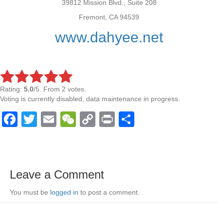
39812 Mission Blvd., Suite 208
Fremont, CA 94539
www.dahyee.net
Rating:
5.0
/5. From 2 votes.
Voting is currently disabled, data maintenance in progress.
F
T
E
W
C
Pr
S
a
wi
m
e
o
in
h
c
tt
ail
C
p
t
ar
e
er
h
y
e
Leave a Comment
b
at
Li
You must be
o
logged in
to post a comment.
n
o
k