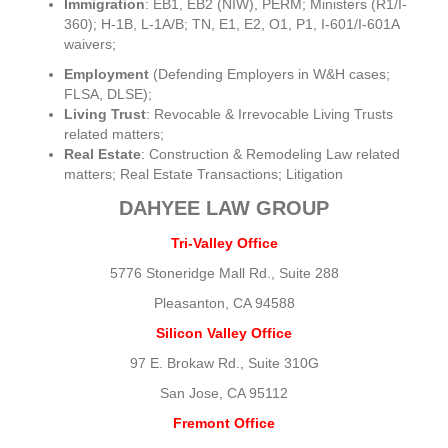
Immigration
: EB1, EB2 (NIW), PERM; Ministers (R1/I-
360); H-1B, L-1A/B; TN, E1, E2, O1, P1, I-601/I-601A
waivers;
Employment
(Defending Employers in W&H cases;
FLSA, DLSE);
Living Trust
: Revocable & Irrevocable Living Trusts
related matters;
Real Estate
: Construction & Remodeling Law related
matters; Real Estate Transactions; Litigation
DAHYEE LAW GROUP
Tri-Valley Office
5776 Stoneridge Mall Rd., Suite 288
Pleasanton, CA 94588
Silicon Valley Office
97 E. Brokaw Rd., Suite 310G
San Jose, CA 95112
Fremont Office