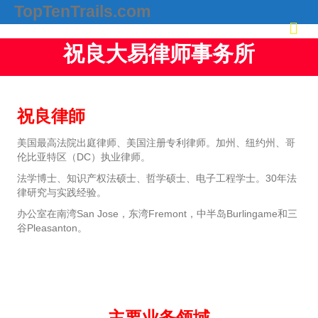
TopTenTrails.com
Me
祝良大易律师事务所
祝良律師
美国最高法院出庭律师、美国注册专利律师。加州、纽约州、哥
伦比亚特区（DC）执业律师。
法学博士、知识产权法硕士、哲学硕士、电子工程学士。30年法
律研究与实践经验。
办公室在南湾San Jose，东湾Fremont，中半岛Burlingame和三
谷Pleasanton。
主要业务领域