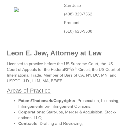
San Jose
(408) 329-7562
Fremont
(510) 623-9588
Leon E. Jew, Attorney at Law
Licensed to practice before the US Supreme Court, the US
rd
th
Court of Appeals for the Federal/3
/9
Circuit, the US Court of
International Trade. Member of Bars of CA, NY, DC, MN, and
USPTO. J.D., LLM, MA, BE/EE.
Areas of Practice
Patent/Trademark/Copyrights
: Prosecution, Licensing,
Infringement/non-infringement Opinions;
Corporations
: Start-ups, Merger & Acquisition, Stock-
options; LLC;
Contracts
: Drafting and Reviewing;